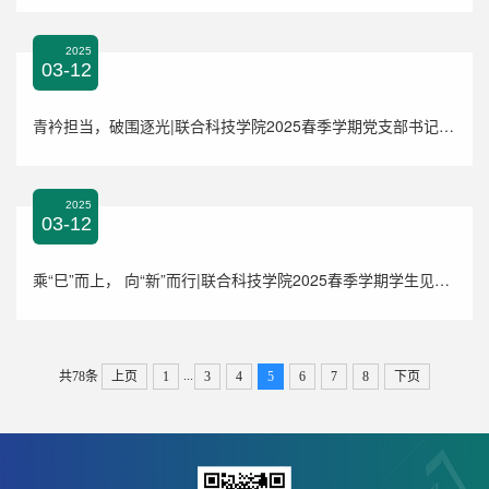
2025
03-12
青衿担当，破围逐光|联合科技学院2025春季学期党支部书记思政第一课
2025
03-12
乘“巳”而上， 向“新”而行|联合科技学院2025春季学期学生见面会圆满举行
...
共78条
上页
1
3
4
5
6
7
8
下页