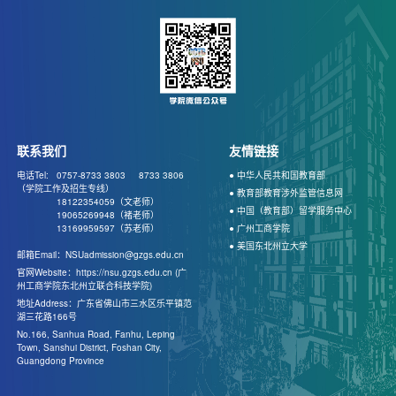
联系我们
友情链接
电话Tel: 0757-8733 3803
8733 3806
● 中华人民共和国教育部
（学院工作及招生专线）
● 教育部教育涉外监管信息网
18122354059（文老师）
● 中国（教育部）留学服务中心
19065269948（褚老师）
13169959597（苏老师）
● 广州工商学院
● 美国东北州立大学
邮箱Email：NSUadmission@gzgs.edu.cn
官网Website：https://nsu.gzgs.edu.cn (广
州工商学院东北州立联合科技学院)
地址Address：广东省佛山市三水区乐平镇范
湖三花路166号
No.166, Sanhua Road, Fanhu, Leping
Town, Sanshui District, Foshan City,
Guangdong Province