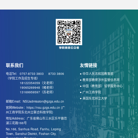
联系我们
友情链接
电话Tel: 0757-8733 3803
8733 3806
● 中华人民共和国教育部
（学院工作及招生专线）
● 教育部教育涉外监管信息网
18122354059（文老师）
● 中国（教育部）留学服务中心
19065269948（褚老师）
13169959597（苏老师）
● 广州工商学院
● 美国东北州立大学
邮箱Email：NSUadmission@gzgs.edu.cn
官网Website：https://nsu.gzgs.edu.cn (广
州工商学院东北州立联合科技学院)
地址Address：广东省佛山市三水区乐平镇范
湖三花路166号
No.166, Sanhua Road, Fanhu, Leping
Town, Sanshui District, Foshan City,