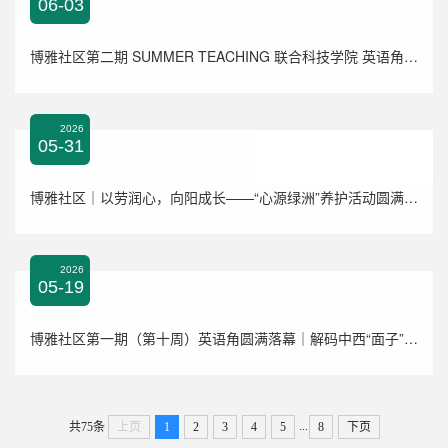
06-03
博雅社区第二期 SUMMER TEACHING 联合科技学院 英语角圆满落幕
2026
05-31
博雅社区｜以劳润心，向阳成长——“心源绿洲”养护活动圆满结束
2026
05-19
博雅社区第一期（第十周）英语角圆满落幕｜解码中西“面子”文化，解锁跨社交表达力
...
共75条
上页
1
2
3
4
5
8
下页