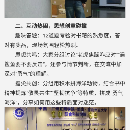
二、互动热闹，思想创意碰撞
趣味答题：12道题考验对书籍的熟悉度，答
对有奖品，现场氛围轻松热烈。
思想共鸣：大家分组讨论“老虎焦躁咋应对”“遇
鲨鱼要不要反击”，还参与情节判断，在交流中加
深对“勇气”的理解。
指尖共创：分组用积木拼海洋动物，结合书中
精神提炼“敬畏共生”“坚韧抗争”等特质，拼成“勇气
海洋”，分享如何用这些特质面对迷茫。